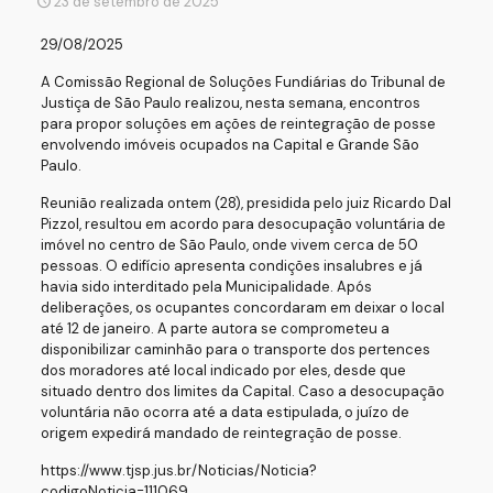
23 de setembro de 2025
29/08/2025
A Comissão Regional de Soluções Fundiárias do Tribunal de
Justiça de São Paulo realizou, nesta semana, encontros
para propor soluções em ações de reintegração de posse
envolvendo imóveis ocupados na Capital e Grande São
Paulo.
Reunião realizada ontem (28), presidida pelo juiz Ricardo Dal
Pizzol, resultou em acordo para desocupação voluntária de
imóvel no centro de São Paulo, onde vivem cerca de 50
pessoas. O edifício apresenta condições insalubres e já
havia sido interditado pela Municipalidade. Após
deliberações, os ocupantes concordaram em deixar o local
até 12 de janeiro. A parte autora se comprometeu a
disponibilizar caminhão para o transporte dos pertences
dos moradores até local indicado por eles, desde que
situado dentro dos limites da Capital. Caso a desocupação
voluntária não ocorra até a data estipulada, o juízo de
origem expedirá mandado de reintegração de posse.
https://www.tjsp.jus.br/Noticias/Noticia?
codigoNoticia=111069