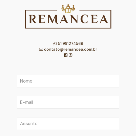
51 991274569
contato@remancea.com.br