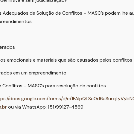
efinitiva e sem judicialização?
 Adequados de Solução de Conflitos – MASC’s podem lhe auxi
mpreendimentos.
gerados
os emocionais e materiais que são causados pelos conflitos
gerados em um empreendimento
Conflitos – MASC’s para resolução de conflitos
tps://docs.google.com/forms/d/e/1FAIpQLSc0d6aSurqLyVyb
.br
ou via WhatsApp: (51)99127-4569