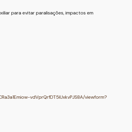
liar para evitar paralisações, impactos em
NCRa3a1Emiow-vdVprQrfDT5iUxkvPJS8A/viewform?