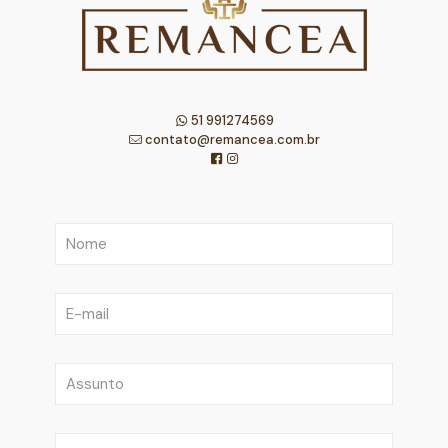
51 991274569
contato@remancea.com.br