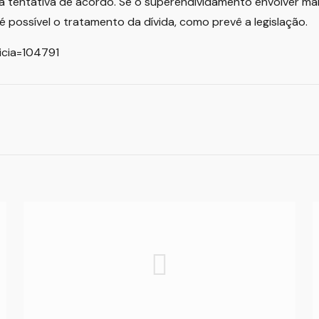
 tentativa de acordo. Se o superendividamento envolver mais
 possível o tratamento da dívida, como prevê a legislação.
ticia=104791