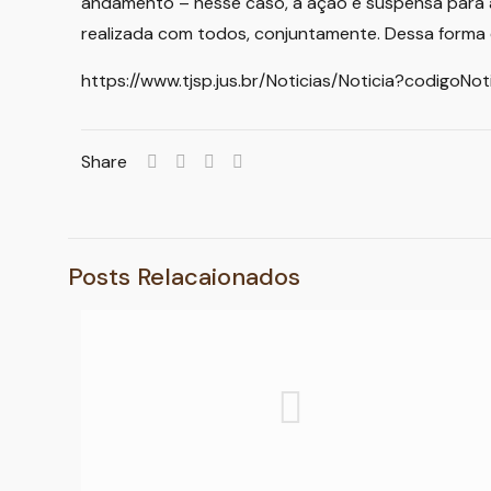
andamento – nesse caso, a ação é suspensa para a
realizada com todos, conjuntamente. Dessa forma é
https://www.tjsp.jus.br/Noticias/Noticia?codigoNo
Share
Posts Relacaionados