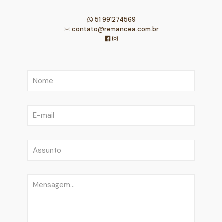
51 991274569
contato@remancea.com.br