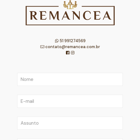
51 991274569
contato@remancea.com.br