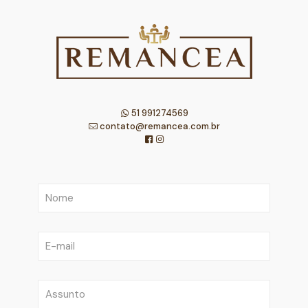
51 991274569
contato@remancea.com.br